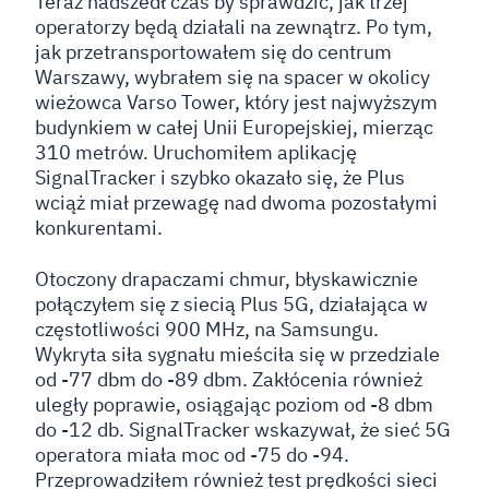
Teraz nadszedł czas by sprawdzić, jak trzej
operatorzy będą działali na zewnątrz. Po tym,
jak przetransportowałem się do centrum
Warszawy, wybrałem się na spacer w okolicy
wieżowca Varso Tower, który jest najwyższym
budynkiem w całej Unii Europejskiej, mierząc
310 metrów. Uruchomiłem aplikację
SignalTracker i szybko okazało się, że Plus
wciąż miał przewagę nad dwoma pozostałymi
konkurentami.
Otoczony drapaczami chmur, błyskawicznie
połączyłem się z siecią Plus 5G, działająca w
częstotliwości 900 MHz, na Samsungu.
Wykryta siła sygnału mieściła się w przedziale
od -77 dbm do -89 dbm. Zakłócenia również
uległy poprawie, osiągając poziom od -8 dbm
do -12 db. SignalTracker wskazywał, że sieć 5G
operatora miała moc od -75 do -94.
Przeprowadziłem również test prędkości sieci