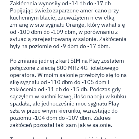
Zakłócenia wynosiły od -14 db do -17 db.
Popijając świeżo zaparzone americano przy
kuchennym blacie, zauważyłem niewielką
zmianę w sile sygnału Orange, który wahał się
od -100 dbm do -109 dbm, w porównaniu z
sytuacją zarejestrowaną w salonie. Zakłócenia
były na poziomie od -9 dbm do -17 dbm.
Po zmianie jednej z kart SIM na Play zostałem
połączone z siecią 800 MHz 4G fioletowego
operatora. W moim salonie przełożyło się to na
siłę sygnału od -110 dbm do -105 dbm i
zakłócenia od -11 db do -15 db. Podczas gdy
sączyłem w kuchni kawę, ilość napoju w kubku
spadała, ale jednocześnie moc sygnału Play
szła w przeciwnym kierunku, wzrastając do
poziomu -104 dbm do -107 dbm. Zakres
zakłóceń pozostał taki sam jak w salonie.