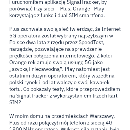
i uruchomiłem aplikację SignalTracker, by
porównać trzy sieci – Plus, Orange i Play –
korzystając z funkcji dual SIM smartfona.
Plus zachwala swoją sieć twierdząc, że Internet
5G operatora został wybrany najszybszym w
Polsce dwa lata z rzędu przez SpeedTest,
narzędzie, pozwalające na sprawdzenie
prędkości połączenia internetowego. Z kolei
Orange reklamuje swoją usługę 5G jako
„szybką i niezawodną”. Play natomiast jest
ostatnim dużym operatorem, który wszedł na
polski rynek i
od lat walczy o swój kawałek
tortu. Co pokazały testy, które przeprowadziłem
na SignalTracker z wykorzystaniem trzech kart
SIM?
W moim domu na przedmieściach Warszawy,
Plus od razu połączył mój telefon z siecią 4G
1800 MHz operatora. Wykryta siła sygnału była