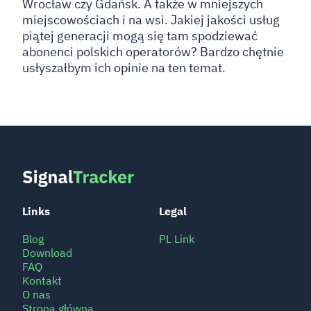
Wrocław czy Gdańsk. A także w mniejszych
miejscowościach i na wsi. Jakiej jakości usług
piątej generacji mogą się tam spodziewać
abonenci polskich operatorów? Bardzo chętnie
usłyszałbym ich opinie na ten temat.
Links
Legal
Blog
PL Link
Download
FAQ
Kontakt
O nas
Strona główna