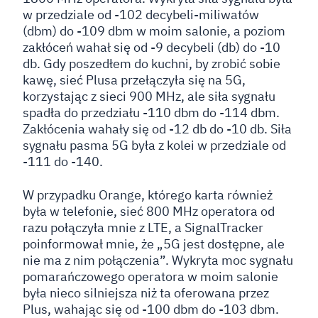
w przedziale od -102 decybeli-miliwatów
(dbm) do -109 dbm w moim salonie, a poziom
zakłóceń wahał się od -9 decybeli (db) do -10
db. Gdy poszedłem do kuchni, by zrobić sobie
kawę, sieć Plusa przełączyła się na 5G,
korzystając z sieci 900 MHz, ale siła sygnału
spadła do przedziału -110 dbm do -114 dbm.
Zakłócenia wahały się od -12 db do -10 db. Siła
sygnału pasma 5G była z kolei w przedziale od
-111 do -140.
W przypadku Orange, którego karta również
była w telefonie, sieć 800 MHz operatora od
razu połączyła mnie z LTE, a SignalTracker
poinformował mnie, że „5G jest dostępne, ale
nie ma z nim połączenia”. Wykryta moc sygnału
pomarańczowego operatora w moim salonie
była nieco silniejsza niż ta oferowana przez
Plus, wahając się od -100 dbm do -103 dbm.